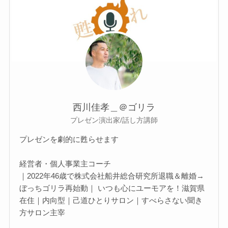
西川佳孝＿＠ゴリラ
プレゼン演出家/話し方講師
プレゼンを劇的に甦らせます
経営者・個人事業主コーチ
｜2022年46歳で株式会社船井総合研究所退職＆離婚→
ぼっちゴリラ再始動｜ いつも心にユーモアを！滋賀県
在住｜内向型｜己道ひとりサロン｜すべらさない聞き
方サロン主宰