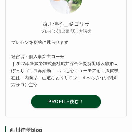
西川佳孝＿＠ゴリラ
プレゼン演出家/話し方講師
プレゼンを劇的に甦らせます
経営者・個人事業主コーチ
｜2022年46歳で株式会社船井総合研究所退職＆離婚→
ぼっちゴリラ再始動｜ いつも心にユーモアを！滋賀県
在住｜内向型｜己道ひとりサロン｜すべらさない聞き
方サロン主宰
PROFILE読む！
西川佳孝blog