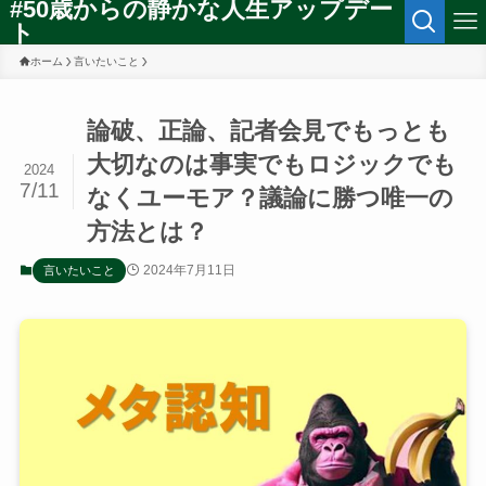
#50歳からの静かな人生アップデー
ト
ホーム
言いたいこと
論破、正論、記者会見でもっとも
大切なのは事実でもロジックでも
2024
7/11
なくユーモア？議論に勝つ唯一の
方法とは？
2024年7月11日
言いたいこと