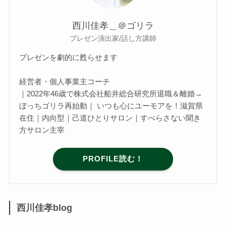
西川佳孝＿＠ゴリラ
プレゼン演出家/話し方講師
プレゼンを劇的に甦らせます
経営者・個人事業主コーチ
｜2022年46歳で株式会社船井総合研究所退職＆離婚→
ぼっちゴリラ再始動｜ いつも心にユーモアを！滋賀県
在住｜内向型｜己道ひとりサロン｜すべらさない聞き
方サロン主宰
PROFILE読む！
西川佳孝blog