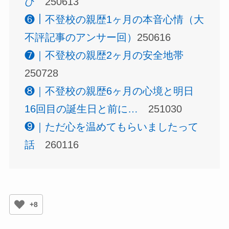
び
250613
❻｜不登校の親歴1ヶ月の本音心情（大
不評記事のアンサー回）
250616
❼｜不登校の親歴2ヶ月の安全地帯
250728
❽｜不登校の親歴6ヶ月の心境と明日
16回目の誕生日と前に…
251030
❾｜ただ心を温めてもらいましたって
話
260116
+8