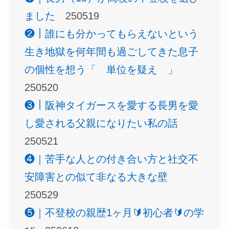
ました
250519
❷｜誰にも分かってもらえないという
生き地獄を何年間も過ごしてきた息子
の個性を想う「 単位を疑え 」
250520
❸｜阪神タイガースを愛する長男を愛
し愛される父親になりたい私の話
250521
❹｜苦手な人との付き合い方と社交不
安障害との似て非なる大きな壁
250529
❺｜不登校の親歴1ヶ月🔰初心者🔰の学