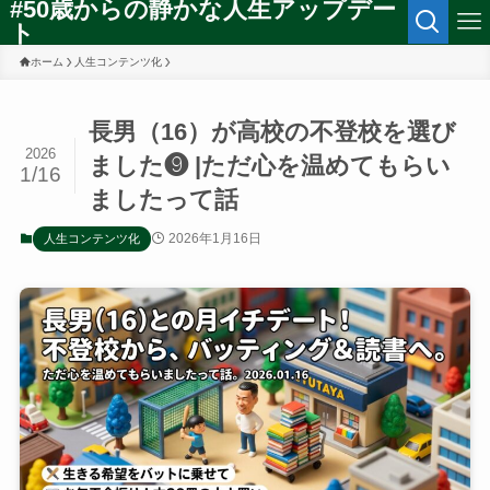
#50歳からの静かな人生アップデー
ト
ホーム
人生コンテンツ化
長男（16）が高校の不登校を選び
2026
ました❾ |ただ心を温めてもらい
1/16
ましたって話
2026年1月16日
人生コンテンツ化