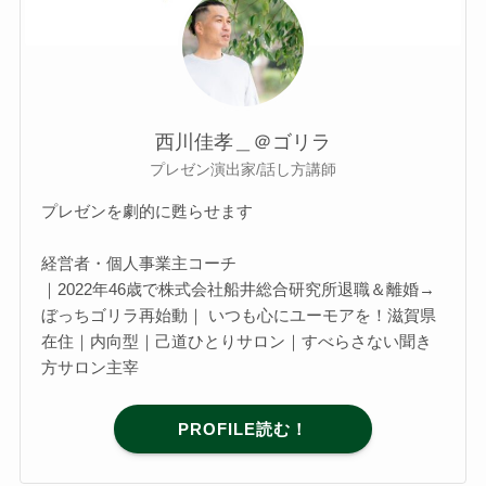
西川佳孝＿＠ゴリラ
プレゼン演出家/話し方講師
プレゼンを劇的に甦らせます
経営者・個人事業主コーチ
｜2022年46歳で株式会社船井総合研究所退職＆離婚→
ぼっちゴリラ再始動｜ いつも心にユーモアを！滋賀県
在住｜内向型｜己道ひとりサロン｜すべらさない聞き
方サロン主宰
PROFILE読む！