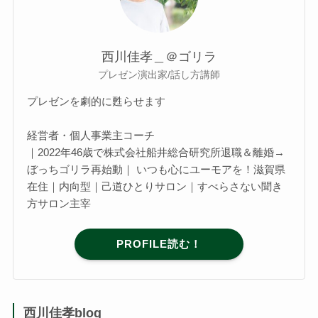
西川佳孝＿＠ゴリラ
プレゼン演出家/話し方講師
プレゼンを劇的に甦らせます
経営者・個人事業主コーチ
｜2022年46歳で株式会社船井総合研究所退職＆離婚→
ぼっちゴリラ再始動｜ いつも心にユーモアを！滋賀県
在住｜内向型｜己道ひとりサロン｜すべらさない聞き
方サロン主宰
PROFILE読む！
西川佳孝blog