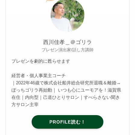
西川佳孝＿＠ゴリラ
プレゼン演出家/話し方講師
プレゼンを劇的に甦らせます
経営者・個人事業主コーチ
｜2022年46歳で株式会社船井総合研究所退職＆離婚→
ぼっちゴリラ再始動｜ いつも心にユーモアを！滋賀県
在住｜内向型｜己道ひとりサロン｜すべらさない聞き
方サロン主宰
PROFILE読む！