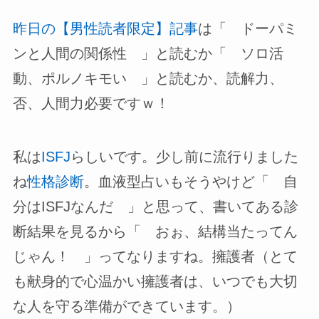
昨日の【男性読者限定】記事
は「 ドーパミ
ンと人間の関係性 」と読むか「 ソロ活
動、ポルノキモい 」と読むか、読解力、
否、人間力必要ですｗ！
私は
ISFJ
らしいです。少し前に流行りました
ね
性格診断
。血液型占いもそうやけど「 自
分はISFJなんだ 」と思って、書いてある診
断結果を見るから「 おぉ、結構当たってん
じゃん！ 」ってなりますね。擁護者（とて
も献身的で心温かい擁護者は、いつでも大切
な人を守る準備ができています。）