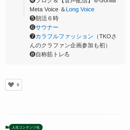
❹ブログ＆【音声配信】＠Gorilla
Meta Voice ＆
Long Voice
❺朝活６時
❻
サウナー
❼
カラフルファッション
（TKOさ
んのクラファン企画参加も初）
❽自称筋トレ💪
0
人生コンテンツ化