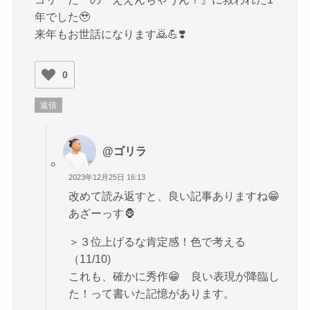
年でした🥹
来年もお世話になります🙇💪❣️
0
返信
@ゴリラ
2023年12月25日 16:13
改めて読み返すと、良い記事ありますね😁
あざーっす🦍
＞３位上げるな肯定感！色で考える
（11/10)
これも、確かに秀作😁 良い表現が降臨し
た！って書いた記憶があります。