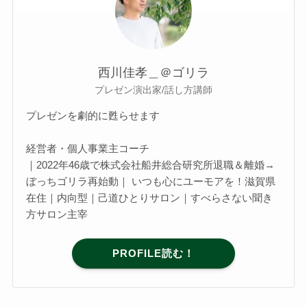
西川佳孝＿＠ゴリラ
プレゼン演出家/話し方講師
プレゼンを劇的に甦らせます
経営者・個人事業主コーチ
｜2022年46歳で株式会社船井総合研究所退職＆離婚→
ぼっちゴリラ再始動｜ いつも心にユーモアを！滋賀県
在住｜内向型｜己道ひとりサロン｜すべらさない聞き
方サロン主宰
PROFILE読む！