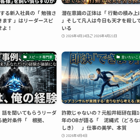
生する新入社員の「 勉強さ
潜在意識の正体は「 行動の積み上
きます 」はリーダースピ
」そして凡人は今日も天才を殺し
せよ！
いる
2026年4月14日
2026年4月21日
スピーチ専門家
言いたいこ
「 話を聞いてもらうリーダ
詐欺じゃないの？元船井総研在籍1
る絶対条件「 根拠、
年のOBが語る「 泥縄式（どろな
しき） 」仕事の美学、本質
2026年4月4日