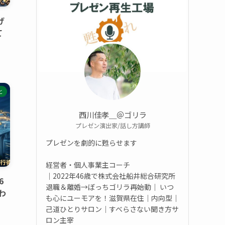
げ
て
と
西川佳孝＿＠ゴリラ
プレゼン演出家/話し方講師
プレゼンを劇的に甦らせます
経営者・個人事業主コーチ
｜2022年46歳で株式会社船井総合研究所
6
退職＆離婚→ぼっちゴリラ再始動｜ いつ
わ
も心にユーモアを！滋賀県在住｜内向型｜
己道ひとりサロン｜すべらさない聞き方サ
ロン主宰