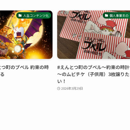
人生コンテンツ化
個人事業主の
とつ町のプペル 約束の時
#えんとつ町のプペル～約束の時計
ペる
～のムビチケ（子供用）3枚譲りた
い！
2026年3月29日