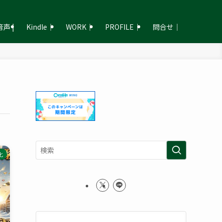
声 |
Kindle｜
WORK｜
PROFILE｜
問合せ｜
化