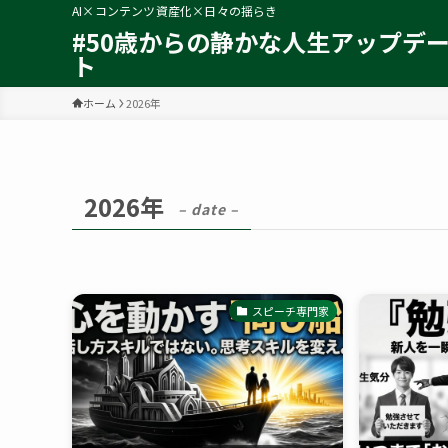
AI×コンテンツ資産化×日々の揺らき
#50歳からの静かな人生アップデ
ト
ホーム
2026年
2026年
– date –
スピーチ専門家