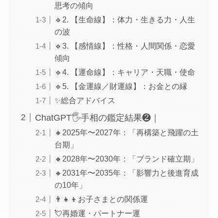
思考の傾向
🔹2. 【生命線】：体力・生きる力・人生
の波
🔹3. 【感情線】：性格・人間関係・恋愛
傾向
🔹4. 【運命線】：キャリア・天職・使命
🔹5. 【金運線／財運線】：お金との縁
✨総合アドバイス
ChatGPT🖐手相の鑑定結果❷｜
🔸2025年〜2027年：「再構築と飛躍の土
台期」
🔸2028年〜2030年：「ブランド確立期」
🔸2031年〜2035年：「影響力と後進育成
の10年」
👨‍👧‍👦お子さまとの関係運
💘再婚運・パートナー運