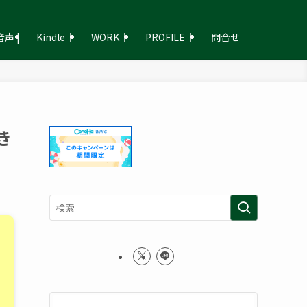
声 |
Kindle｜
WORK｜
PROFILE｜
問合せ｜
き