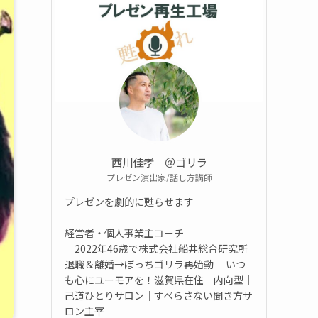
西川佳孝＿＠ゴリラ
プレゼン演出家/話し方講師
プレゼンを劇的に甦らせます
経営者・個人事業主コーチ
｜2022年46歳で株式会社船井総合研究所
退職＆離婚→ぼっちゴリラ再始動｜ いつ
も心にユーモアを！滋賀県在住｜内向型｜
己道ひとりサロン｜すべらさない聞き方サ
ロン主宰