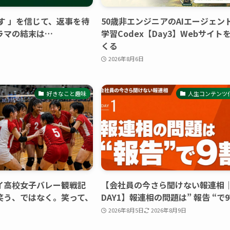
す 」を信じて、返事を待
50歳非エンジニアのAIエージェン
ラマの結末は…
学習Codex【Day3】Webサイト
くる
2026年8月6日
好きなこと趣味
人生コンテンツ
イ高校女子バレー観戦記
【会社員の今さら聞けない報連相
笑う、ではなく。笑って、
DAY1】報連相の問題は” 報告 “で
2026年8月5日
2026年8月9日