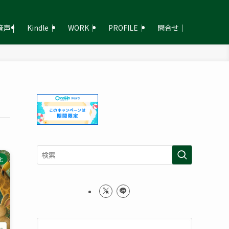
声 |
Kindle｜
WORK｜
PROFILE｜
問合せ｜
化