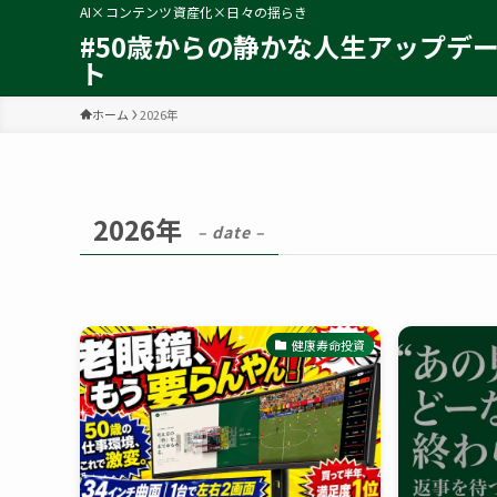
AI×コンテンツ資産化×日々の揺らき
#50歳からの静かな人生アップデ
ト
ホーム
2026年
2026年
– date –
健康寿命投資