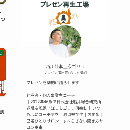
ト
をつ
化
西川佳孝＿＠ゴリラ
プレゼン演出家/話し方講師
プレゼンを劇的に甦らせます
経営者・個人事業主コーチ
｜2022年46歳で株式会社船井総合研究所
｜
退職＆離婚→ぼっちゴリラ再始動｜ いつ
9割
も心にユーモアを！滋賀県在住｜内向型｜
己道ひとりサロン｜すべらさない聞き方サ
ロン主宰